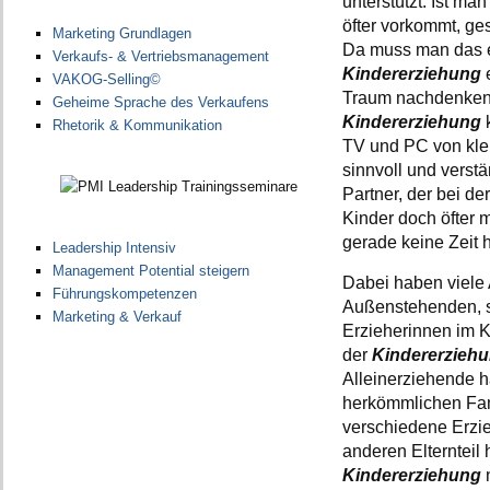
unterstützt. Ist m
öfter vorkommt, ges
Marketing Grundlagen
Da muss man das e
Verkaufs- & Vertriebsmanagement
Kindererziehung
VAKOG-Selling©
Traum nachdenken w
Geheime Sprache des Verkaufens
Kindererziehung
Rhetorik & Kommunikation
TV und PC von klei
sinnvoll und verstän
Partner, der bei de
Kinder doch öfter 
gerade keine Zeit h
Leadership Intensiv
Management Potential steigern
Dabei haben viele 
Führungskompetenzen
Außenstehenden, se
Marketing & Verkauf
Erzieherinnen im Ki
der
Kindererzieh
Alleinerziehende hä
herkömmlichen Fam
verschiedene Erzie
anderen Elternteil
Kindererziehung