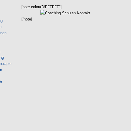
[note color="#FFFFFF"]
[/note]
ng
g
lnen
g
ng
herapie
on
ät