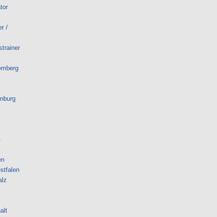
tor
r /
trainer
emberg
enburg
-
en
stfalen
alz
alt