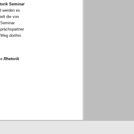
orik
Seminar
 werden es
elt die von
r Seminar
sprächspartner
 Weg dorthin.
te
Rhetorik