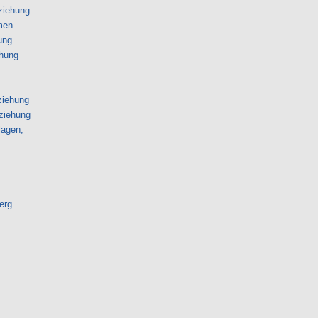
rziehung
men
ung
ehung
ziehung
rziehung
lagen,
erg