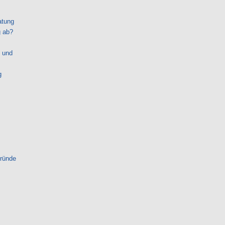
atung
g ab?
 und
g
gründe