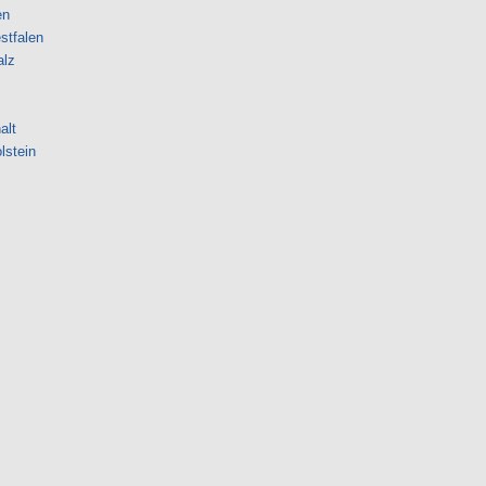
en
stfalen
alz
alt
lstein