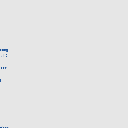
atung
g ab?
 und
g
gründe