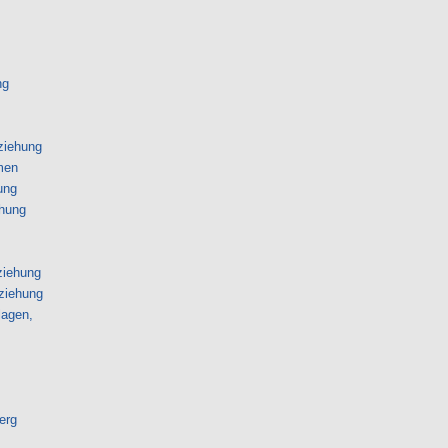
ng
rziehung
men
ung
ehung
ziehung
rziehung
lagen,
erg