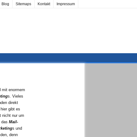
Blog
Sitemaps
Kontakt
Impressum
d mit enormem
ting
s. Vieles
den direkt
hier gibt es
t nicht nur um
n das
Mail-
rketing
s und
iden, denn