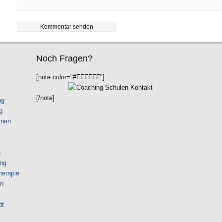
Noch Fragen?
[note color="#FFFFFF"]
[/note]
ng
g
lnen
g
ng
herapie
on
ät