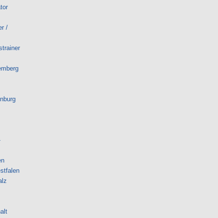
tor
r /
trainer
emberg
enburg
-
en
stfalen
alz
alt