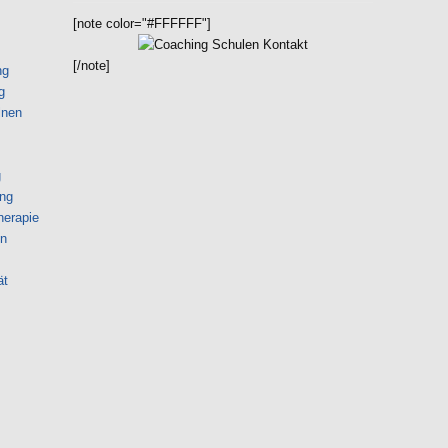
[note color="#FFFFFF"]
[/note]
ng
g
lnen
g
ng
herapie
on
ät