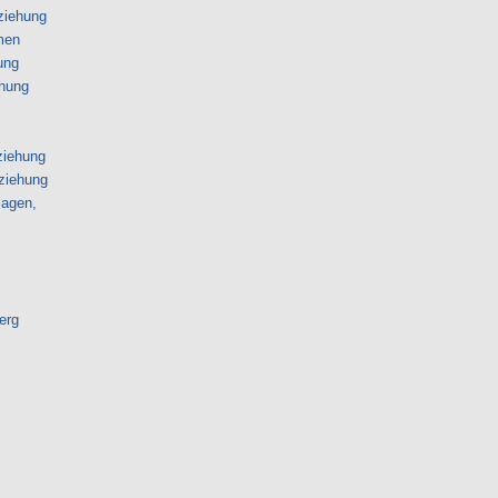
rziehung
men
ung
ehung
ziehung
rziehung
lagen,
erg