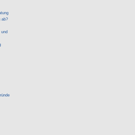
atung
g ab?
 und
g
gründe