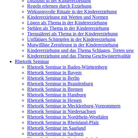
Disziplin in der Kindererziehung
Regeln erlernen durch Erziehung
Wirkungsvolle Rituale in der Kindererziehung
Kindererziehung mit Werten und Normen
Lügen als Thema in der Kindererziehung
Stehlen als Thema in der Kindererziehung
Tierquälerei als Thema in der Kindererziehung
Unflätiges Schimpfen in der Kindererziehung
Mutwilllige Zerstörung in der Kindererziehung
Kindererziehung und das Thema Schlagen, Treten usw
Kindererziehung und das Thema Geschwisterrivalität
Rhetorik Seminar
Rhetorik Seminar in Baden-Württemberg
Rhetorik Seminar in Bayern
Rhetorik Seminar in Berlin
Rhetorik Seminar in Brandenburg
Rhetorik Seminar in Bremen
Rhetorik Seminar in Hamburg
Rhetorik Seminar in Hessen
Rhetorik Seminar in Mecklenburg-Vorpommern
Rhetorik Seminar in Niedersachsen
Rhetorik Seminar in Nordrhein-Westfalen
Rhetorik Seminar in Rheinland-Pfalz
Rhetorik Seminar im Saarland
Rhetorik Seminar in Sachsen