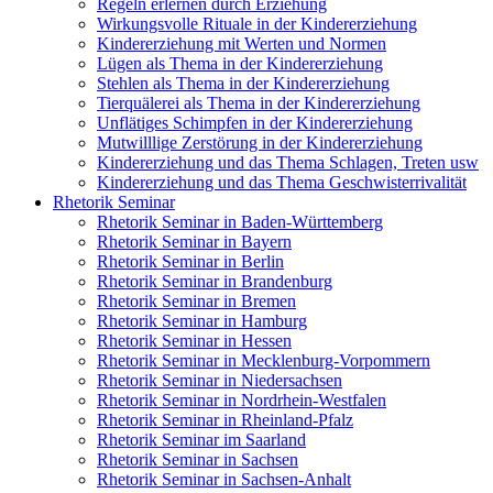
Regeln erlernen durch Erziehung
Wirkungsvolle Rituale in der Kindererziehung
Kindererziehung mit Werten und Normen
Lügen als Thema in der Kindererziehung
Stehlen als Thema in der Kindererziehung
Tierquälerei als Thema in der Kindererziehung
Unflätiges Schimpfen in der Kindererziehung
Mutwilllige Zerstörung in der Kindererziehung
Kindererziehung und das Thema Schlagen, Treten usw
Kindererziehung und das Thema Geschwisterrivalität
Rhetorik Seminar
Rhetorik Seminar in Baden-Württemberg
Rhetorik Seminar in Bayern
Rhetorik Seminar in Berlin
Rhetorik Seminar in Brandenburg
Rhetorik Seminar in Bremen
Rhetorik Seminar in Hamburg
Rhetorik Seminar in Hessen
Rhetorik Seminar in Mecklenburg-Vorpommern
Rhetorik Seminar in Niedersachsen
Rhetorik Seminar in Nordrhein-Westfalen
Rhetorik Seminar in Rheinland-Pfalz
Rhetorik Seminar im Saarland
Rhetorik Seminar in Sachsen
Rhetorik Seminar in Sachsen-Anhalt