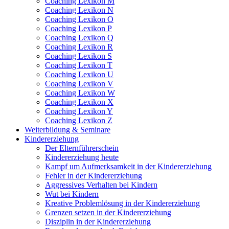
Coaching Lexikon M
Coaching Lexikon N
Coaching Lexikon O
Coaching Lexikon P
Coaching Lexikon Q
Coaching Lexikon R
Coaching Lexikon S
Coaching Lexikon T
Coaching Lexikon U
Coaching Lexikon V
Coaching Lexikon W
Coaching Lexikon X
Coaching Lexikon Y
Coaching Lexikon Z
Weiterbildung & Seminare
Kindererziehung
Der Elternführerschein
Kindererziehung heute
Kampf um Aufmerksamkeit in der Kindererziehung
Fehler in der Kindererziehung
Aggressives Verhalten bei Kindern
Wut bei Kindern
Kreative Problemlösung in der Kindererziehung
Grenzen setzen in der Kindererziehung
Disziplin in der Kindererziehung