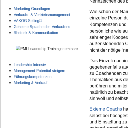
Kennzeichen des 
Marketing Grundlagen
Wie schon der Name
Verkaufs- & Vertriebsmanagement
einzelne Person d
VAKOG-Selling©
Kompetenzen und 
Geheime Sprache des Verkaufens
persönliche wie au
Rhetorik & Kommunikation
sehr enger Koopera
außenstehenden Co
nicht der nötige “n
Das Einzelcoaching
Leadership Intensiv
gegebenenfalls auc
Management Potential steigern
zu Coachenden zu b
Führungskompetenzen
Thematiken aus de
Marketing & Verkauf
berühren und mitei
natürlich zu beach
sinnvoll und selbst
Externe Coachs
ha
selbst bei hochges
und Einstellung zu