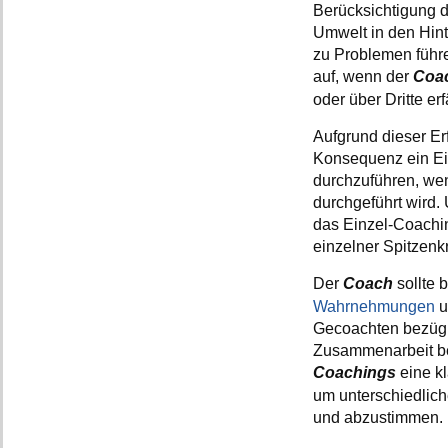
Berücksichtigung d
Umwelt in den Hint
zu Problemen führe
auf, wenn der
Coa
oder über Dritte erf
Aufgrund dieser E
Konsequenz ein Ein
durchzuführen, we
durchgeführt wird.
das Einzel-Coachi
einzelner Spitzenkr
Der
Coach
sollte 
Wahrnehmungen
u
Gecoachten bezügl
Zusammenarbeit be
Coachings
eine k
um unterschiedlic
und abzustimmen.