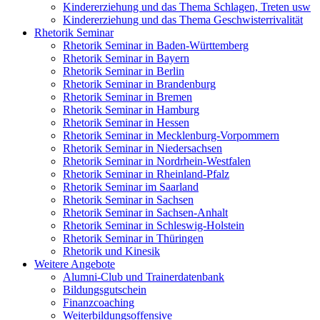
Kindererziehung und das Thema Schlagen, Treten usw
Kindererziehung und das Thema Geschwisterrivalität
Rhetorik Seminar
Rhetorik Seminar in Baden-Württemberg
Rhetorik Seminar in Bayern
Rhetorik Seminar in Berlin
Rhetorik Seminar in Brandenburg
Rhetorik Seminar in Bremen
Rhetorik Seminar in Hamburg
Rhetorik Seminar in Hessen
Rhetorik Seminar in Mecklenburg-Vorpommern
Rhetorik Seminar in Niedersachsen
Rhetorik Seminar in Nordrhein-Westfalen
Rhetorik Seminar in Rheinland-Pfalz
Rhetorik Seminar im Saarland
Rhetorik Seminar in Sachsen
Rhetorik Seminar in Sachsen-Anhalt
Rhetorik Seminar in Schleswig-Holstein
Rhetorik Seminar in Thüringen
Rhetorik und Kinesik
Weitere Angebote
Alumni-Club und Trainerdatenbank
Bildungsgutschein
Finanzcoaching
Weiterbildungsoffensive