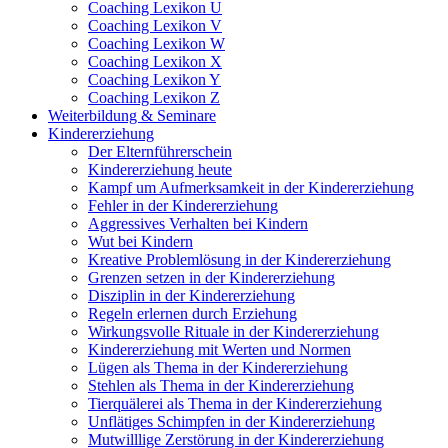
Coaching Lexikon U
Coaching Lexikon V
Coaching Lexikon W
Coaching Lexikon X
Coaching Lexikon Y
Coaching Lexikon Z
Weiterbildung & Seminare
Kindererziehung
Der Elternführerschein
Kindererziehung heute
Kampf um Aufmerksamkeit in der Kindererziehung
Fehler in der Kindererziehung
Aggressives Verhalten bei Kindern
Wut bei Kindern
Kreative Problemlösung in der Kindererziehung
Grenzen setzen in der Kindererziehung
Disziplin in der Kindererziehung
Regeln erlernen durch Erziehung
Wirkungsvolle Rituale in der Kindererziehung
Kindererziehung mit Werten und Normen
Lügen als Thema in der Kindererziehung
Stehlen als Thema in der Kindererziehung
Tierquälerei als Thema in der Kindererziehung
Unflätiges Schimpfen in der Kindererziehung
Mutwilllige Zerstörung in der Kindererziehung