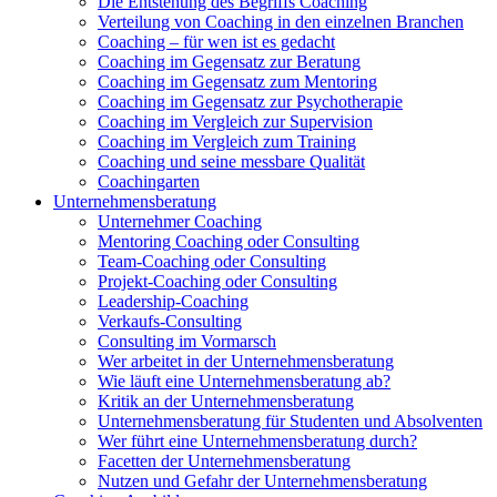
Die Entstehung des Begriffs Coaching
Verteilung von Coaching in den einzelnen Branchen
Coaching – für wen ist es gedacht
Coaching im Gegensatz zur Beratung
Coaching im Gegensatz zum Mentoring
Coaching im Gegensatz zur Psychotherapie
Coaching im Vergleich zur Supervision
Coaching im Vergleich zum Training
Coaching und seine messbare Qualität
Coachingarten
Unternehmensberatung
Unternehmer Coaching
Mentoring Coaching oder Consulting
Team-Coaching oder Consulting
Projekt-Coaching oder Consulting
Leadership-Coaching
Verkaufs-Consulting
Consulting im Vormarsch
Wer arbeitet in der Unternehmensberatung
Wie läuft eine Unternehmensberatung ab?
Kritik an der Unternehmensberatung
Unternehmensberatung für Studenten und Absolventen
Wer führt eine Unternehmensberatung durch?
Facetten der Unternehmensberatung
Nutzen und Gefahr der Unternehmensberatung